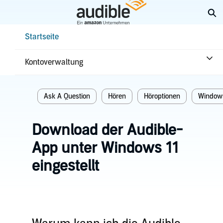
Weiter
Su
mit
Hauptinhalt
Help Center Desktop – Startseite
Startseite
Startseite
Hören
Kontoverwaltung
Verwandte themen
Ask A Question
Hören
Höroptionen
Window
Download der Audible-
App unter Windows 11
eingestellt