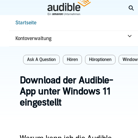
Weiter
Su
mit
Hauptinhalt
Help Center Desktop – Startseite
Startseite
Startseite
Hören
Kontoverwaltung
Verwandte themen
Ask A Question
Hören
Höroptionen
Window
Download der Audible-
App unter Windows 11
eingestellt