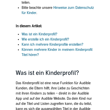
teilen.
Bitte beachte unsere
Hinweise zum Datenschutz
für Kinder
.
In diesem Artikel:
Was ist ein Kinderprofil?
Wie erstelle ich ein Kinderprofil?
Kann ich mehrere Kinderprofile erstellen?
Können mehrere Kinder in meinem Kinderprofil
Titel hören?
Was ist ein Kinderprofil?
Das Kinderprofil ist eine neue Funktion für Audible
Kunden, die Eltern hilft, ihre Liebe zu Geschichten
mit ihren Kindern zu teilen – direkt in der Audible
App und auf der Audible Website. Da dein Kind nur
auf die Titel und Listen zugreifen kann, die du teilst,
kann es sich die ausgewählten Titel in der Audible