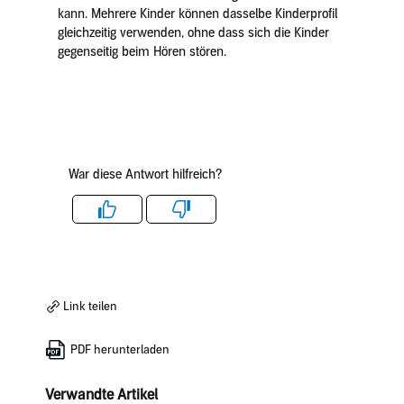
kann. Mehrere Kinder können dasselbe Kinderprofil
gleichzeitig verwenden, ohne dass sich die Kinder
gegenseitig beim Hören stören.
War diese Antwort hilfreich?
Like
Dislike
Link teilen
PDF herunterladen
Verwandte Artikel