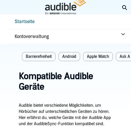
Weiter
Su
mit
Hauptinhalt
Help Center Desktop – Startseite
Startseite
Startseite
Erste Schritte
Kontoverwaltung
Verwandte themen
Barrierefreiheit
Android
Apple Watch
Ask A
Kompatible Audible
Geräte
Audible bietet verschiedene Möglichkeiten, um
Hörbücher auf unterschiedlichen Geräten zu hören.
Hier erfährst du, welche Geräte mit der Audible App
und der AudibleSync-Funktion kompatibel sind.