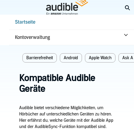
Weiter
Su
mit
Hauptinhalt
Help Center Desktop – Startseite
Startseite
Startseite
Erste Schritte
Kontoverwaltung
Verwandte themen
Barrierefreiheit
Android
Apple Watch
Ask A
Kompatible Audible
Geräte
Audible bietet verschiedene Möglichkeiten, um
Hörbücher auf unterschiedlichen Geräten zu hören.
Hier erfährst du, welche Geräte mit der Audible App
und der AudibleSync-Funktion kompatibel sind.