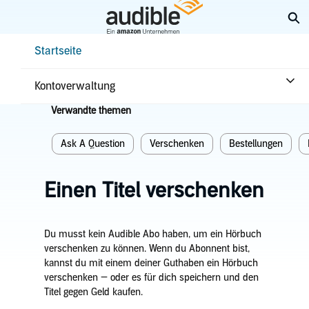
Weiter
Su
mit
Hauptinhalt
Help Center Desktop – Startseite
Startseite
Startseite
Einkaufen & Zurückgeben
Bestellungen
Kontoverwaltung
Verwandte themen
Ask A Question
Verschenken
Bestellungen
Einen Titel verschenken
Du musst kein Audible Abo haben, um ein Hörbuch
verschenken zu können. Wenn du Abonnent bist,
kannst du mit einem deiner Guthaben ein Hörbuch
verschenken — oder es für dich speichern und den
Titel gegen Geld kaufen.