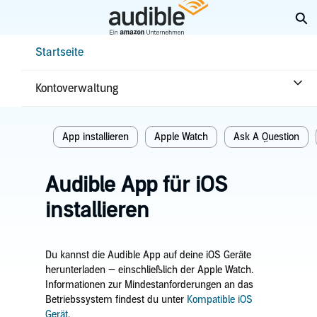
Weiter
Su
mit
Hauptinhalt
Help Center Desktop – Startseite
Startseite
Startseite
Erste Schritte
App installieren
Kontoverwaltung
Verwandte themen
App installieren
Apple Watch
Ask A Question
Audible App für iOS
installieren
Du kannst die Audible App auf deine iOS Geräte
herunterladen — einschließlich der Apple Watch.
Informationen zur Mindestanforderungen an das
Betriebssystem findest du unter
Kompatible iOS
Gerät
.