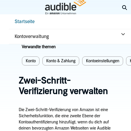
Weiter
Su
mit
Hauptinhalt
Help Center Desktop – Startseite
Startseite
Startseite
Konto & Zahlung
Datenschutz & Sicherheit
Kontoverwaltung
Verwandte themen
Konto
Konto & Zahlung
Kontoeinstellungen
Zwei-Schritt-
Verifizierung verwalten
Die Zwei-Schritt-Verifizierung von Amazon ist eine
Sicherheitsfunktion, die eine zweite Ebene der
Kontoauthentifizierung hinzufügt, wenn du dich auf
deinen bevorzugten Amazon Webseiten wie Audible