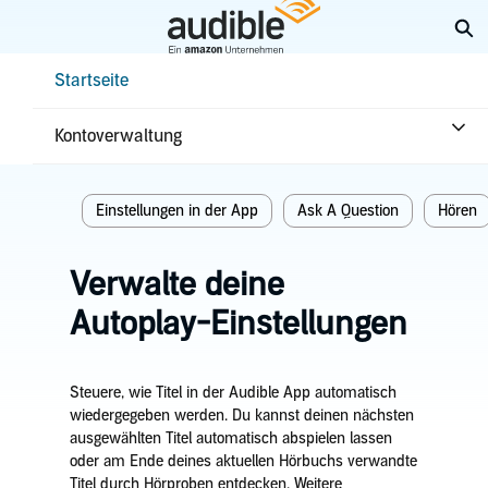
Weiter
Su
mit
Hauptinhalt
Help Center Desktop – Startseite
Startseite
Startseite
Hören
Kontoverwaltung
Verwandte themen
Einstellungen in der App
Ask A Question
Hören
Verwalte deine
Autoplay-Einstellungen
Steuere, wie Titel in der Audible App automatisch
wiedergegeben werden. Du kannst deinen nächsten
ausgewählten Titel automatisch abspielen lassen
oder am Ende deines aktuellen Hörbuchs verwandte
Titel durch Hörproben entdecken. Weitere