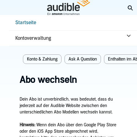
Weiter
Su
mit
Hauptinhalt
Help Center Desktop – Startseite
Startseite
Startseite
Abos & Vorteile
Kontoverwaltung
Verwandte themen
Konto & Zahlung
Ask A Question
Enthalten im A
Abo wechseln
Dein Abo ist unverbindlich, was bedeutet, dass du
jederzeit auf der Audible Website zwischen den
unterschiedlichen Abo Modellen wechseln kannst.
Hinweis:
Wenn dein Abo über den Google Play Store
oder den iOS App Store abgerechnet wird,