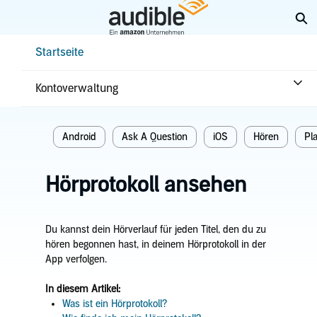
Weiter
Su
mit
Hauptinhalt
Help Center Desktop – Startseite
Startseite
Startseite
Hören
Kontoverwaltung
Verwandte themen
Android
Ask A Question
iOS
Hören
Pl
Hörprotokoll ansehen
Du kannst dein Hörverlauf für jeden Titel, den du zu
hören begonnen hast, in deinem Hörprotokoll in der
App verfolgen.
In diesem Artikel:
Was ist ein Hörprotokoll?