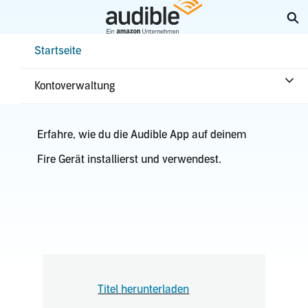
Weiter
Su
mit
Hauptinhalt
Help Center Desktop – Startseite
Startseite
Fire Geräte
Kontoverwaltung
Erfahre, wie du die Audible App auf deinem
Fire Gerät installierst und verwendest.
Titel herunterladen