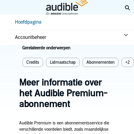
Overslaan
Zo
en
naar
Help Center Desktop - Hoofdpagina
Hoofdpagina
hoofdinhoud
Hoofdpagina
Abonnementen en voordelen
Abonnementen
Accountbeheer
Gerelateerde onderwerpen
Credits
Lidmaatschap
Abonnementen
+2
Meer informatie over
het Audible Premium-
abonnement
Audible Premium is een abonnementsservice die
verschillende voordelen biedt, zoals maandelijkse