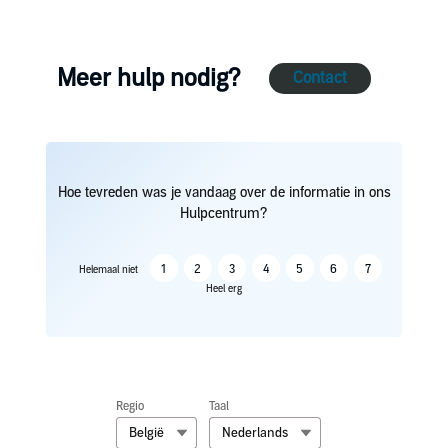
Meer hulp nodig?
Contact
Hoe tevreden was je vandaag over de informatie in ons
Hulpcentrum?
1
2
3
4
5
6
7
Helemaal niet
Heel erg
Regio
Taal
België
Nederlands