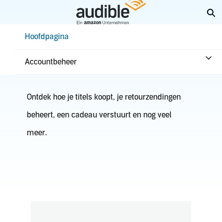
Overslaan
Zo
en
naar
Help Center Desktop - Hoofdpagina
Hoofdpagina
hoofdinhoud
Aankopen en retouren
Accountbeheer
Ontdek hoe je titels koopt, je retourzendingen
beheert, een cadeau verstuurt en nog veel
meer.