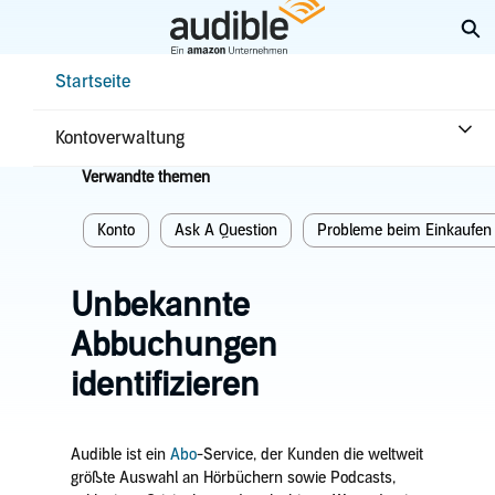
Weiter
Su
mit
Hauptinhalt
Help Center Desktop – Startseite
Startseite
Startseite
Einkaufen & Zurückgeben
Bestellungen
Kontoverwaltung
Verwandte themen
Konto
Ask A Question
Probleme beim Einkaufen
Unbekannte
Abbuchungen
identifizieren
Audible ist ein
Abo
-Service, der Kunden die weltweit
größte Auswahl an Hörbüchern sowie Podcasts,