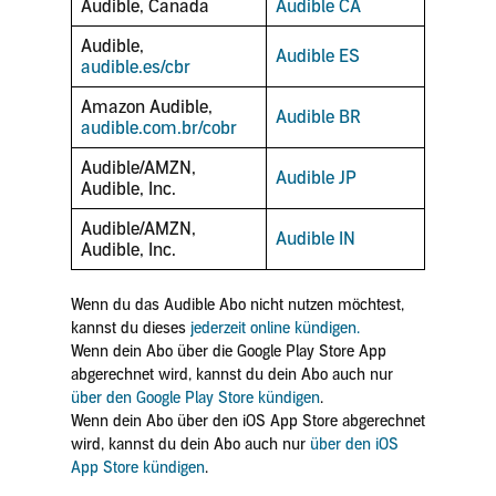
Audible, Canada
Audible CA
Audible,
Audible ES
audible.es/cbr
Amazon Audible,
Audible BR
audible.com.br/cobr
Audible/AMZN,
Audible JP
Audible, Inc.
Audible/AMZN,
Audible IN
Audible, Inc.
Wenn du das Audible Abo nicht nutzen möchtest,
kannst du dieses
jederzeit online kündigen.
Wenn dein Abo über die Google Play Store App
abgerechnet wird, kannst du dein Abo auch nur
über den Google Play Store kündigen
.
Wenn dein Abo über den iOS App Store abgerechnet
wird, kannst du dein Abo auch nur
über den iOS
App Store kündigen
.