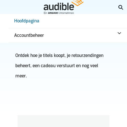
Overslaan
Zo
en
naar
Help Center Desktop - Hoofdpagina
Hoofdpagina
hoofdinhoud
Aankopen en retouren
Accountbeheer
Ontdek hoe je titels koopt, je retourzendingen
beheert, een cadeau verstuurt en nog veel
meer.