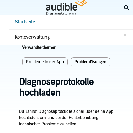
Weiter
Su
mit
Hauptinhalt
Help Center Desktop – Startseite
Startseite
Startseite
Problemlösungen
Probleme in der App
Kontoverwaltung
Verwandte themen
Probleme in der App
Problemlösungen
Diagnoseprotokolle
hochladen
Du kannst Diagnoseprotokolle sicher über deine App
hochladen, um uns bei der Fehlerbehebung
technischer Probleme zu helfen.