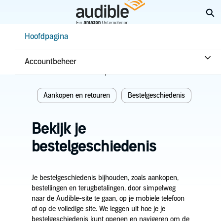
Overslaan
Zo
en
naar
Help Center Desktop - Hoofdpagina
Hoofdpagina
hoofdinhoud
Hoofdpagina
Aankopen en retouren
Accountbeheer
Gerelateerde onderwerpen
Aankopen en retouren
Bestelgeschiedenis
Bekijk je
bestelgeschiedenis
Je bestelgeschiedenis bijhouden, zoals aankopen,
bestellingen en terugbetalingen, door simpelweg
naar de Audible-site te gaan, op je mobiele telefoon
of op de volledige site. We leggen uit hoe je je
bestelgeschiedenis kunt openen en navigeren om de